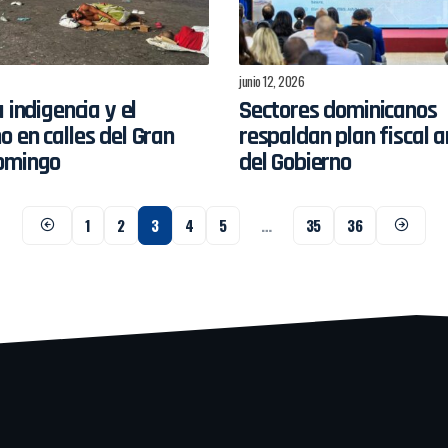
junio 12, 2026
 indigencia y el
Sectores dominicanos
 en calles del Gran
respaldan plan fiscal an
omingo
del Gobierno
1
2
3
4
5
…
35
36