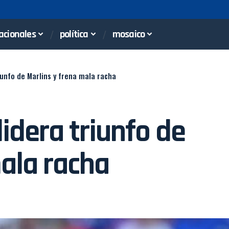
acionales
política
mosaico
iunfo de Marlins y frena mala racha
idera triunfo de
mala racha