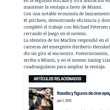
en la segunda entrada y otra anotación en
mantener la ventaja a favor de Miami.
Con una notable economía de lanzamientos
81 pitcheos, demostrando eficiencia y domi
completó el trabajo con Michael Petersen 
cerrando el juego en el noveno.
La ofensiva de los Marlins respondió en e
carreras del emergente Heriberto Hernánde
dio un giro al encuentro. Posteriormente
arriba a Miami, y en el noveno inning Li
cuadrangulares para ampliar la ventaja.
ARTÍCULOS RELACIONADOS
Rosalía y figuras de cine ap
julio 3, 2026