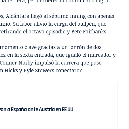
 la tercera, pero el derecho dominicano logró
, Alcántara llegó al séptimo inning con apenas
nio. Su labor alivió la carga del bullpen, que
retirando el octavo episodio y Pete Fairbanks
l momento clave gracias a un jonrón de dos
z en la sexta entrada, que igualó el marcador y
, Connor Norby impulsó la carrera que puso
am Hicks y Kyle Stowers conectaron
oyan a España ante Austria en EE UU